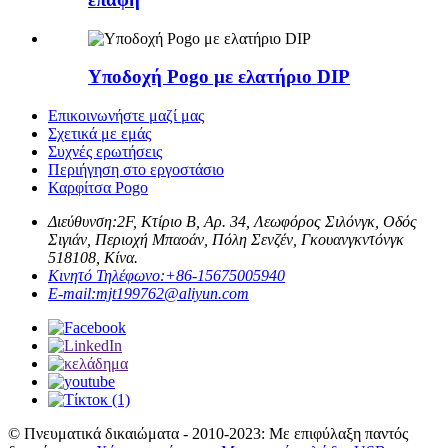
Υποδοχή Pogo με ελατήριο DIP
Επικοινωνήστε μαζί μας
Σχετικά με εμάς
Συχνές ερωτήσεις
Περιήγηση στο εργοστάσιο
Καρφίτσα Pogo
Διεύθυνση:
2F, Κτίριο Β, Αρ. 34, Λεωφόρος Σιλόνγκ, Οδός
Σιγιάν, Περιοχή Μπαοάν, Πόλη Σενζέν, Γκουανγκντόνγκ
518108, Κίνα.
Κινητό Τηλέφωνο:
+86-15675005940
E-mail:
mjt199762@aliyun.com
© Πνευματικά δικαιώματα - 2010-2023: Με επιφύλαξη παντός