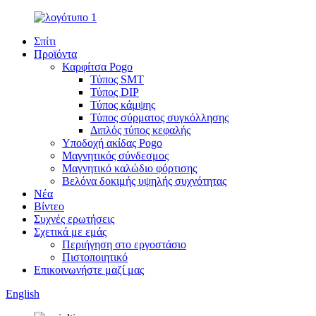
Σπίτι
Προϊόντα
Καρφίτσα Pogo
Τύπος SMT
Τύπος DIP
Τύπος κάμψης
Τύπος σύρματος συγκόλλησης
Διπλός τύπος κεφαλής
Υποδοχή ακίδας Pogo
Μαγνητικός σύνδεσμος
Μαγνητικό καλώδιο φόρτισης
Βελόνα δοκιμής υψηλής συχνότητας
Νέα
Βίντεο
Συχνές ερωτήσεις
Σχετικά με εμάς
Περιήγηση στο εργοστάσιο
Πιστοποιητικό
Επικοινωνήστε μαζί μας
English