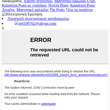
δικαιώματος.
Χάρτης ιστότοπου
,
Μαγνητικό καλώδιο USB
,
Καρφίτσα Pogo με ελατήριο
,
Πινέζα Pogo
,
Καρφίτσα Pogo
Άνοιξης
,
Μαγνητικό καλώδιο
,
Pin Pogo
,
Όλα τα προϊόντα
Αποστολή ηλεκτρονικού ταχυδρομείου
mjt199762@aliyun.com
x