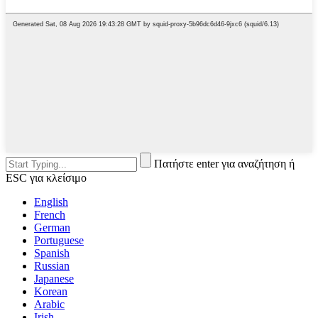
Πατήστε enter για αναζήτηση ή
ESC για κλείσιμο
English
French
German
Portuguese
Spanish
Russian
Japanese
Korean
Arabic
Irish