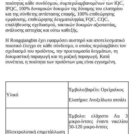
ποιότητας κάθε συνδέσμου, συμπεριλαμβανομένων των IQC,
IPQC, 100% δυναμικών δοκιμών της δύναμης του ελατηρίου
και της σύνθετης αντίστασης επαφής, 100% επιθεώρησης
εμφάνισης, επιθεώρησης δειγματοληψίας FQC, CQC,
επαλήθευσης σχεδιασμού, τακτικών δοκιμών αξιοπιστίας,
ανάλυσης αστοχίας και ούτω καθεξής.
Η Rongqiangbin έχει εφαρμόσει αυστηρό και αποτελεσματικό
ποιοτικό έλεγχο σε κάθε σύνδεσμο, ο οποίος περιλαμβάνει τον
σχεδιασμό του προϊόντος, την προετοιμασία δειγμάτων, τη
δοκιμαστική παραγωγή και τη μαζική παραγωγή. Κατά
συνέπεια, η ποιότητα των προϊόντων μας είναι εγγυημένη.
Έμβολο/βαρέλι: Ορείχαλκος
Υλικό
Ελατήριο: Ανοξείδωτο ατσάλι
Έμβολο: ελάχιστο Au 3
μικρο-ίντσες έναντι νικελίου
50-120 μικρο-ίντσες
Ηλεκτρολυτική επιμετάλλωση